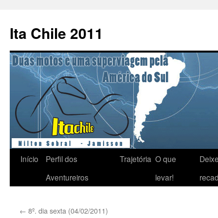
Pular
para
Ita Chile 2011
o
conteúdo
Início
Perfil dos
Trajetória
O que
Deix
Aventureiros
levar!
reca
←
8º. dia sexta (04/02/2011)